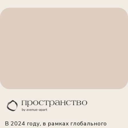
«Пространство», как имя нарицательное
для знакового явления в городской
культуре.
Все концептуальные элементы
«Пространства» будут сочетаться с
концепцией
Slow-life
- как антагониста
вечно спешащему городу, оазис
спокойствия в океане городской суеты.
ИНФРАСТРУКТУРА
«ПРОСТРАНСТВО
BY AVENUE-АPART»