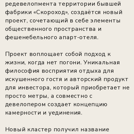
Пространство by avenue-apart — это
slow-life отель с атмосферой, где ценят
спокойствие и осознанный ритм жизни.
Развитая инфраструктура — магазины,
кафе, wellness-сервисы и всё
необходимое для повседневной жизни
— делает пребывание здесь
комфортным и предсказуемым, как на
короткий срок, так и для долгосрочного
проживания.
Дизайнерские интерьеры, зоны для
йоги и расслабления, природные
материалы и мягкий свет создают
атмосферу, в которой хочется остаться.
Это пространство для тех, кто ищет не
просто жильё, а жизнь в стиле wellness
и lifestyle.