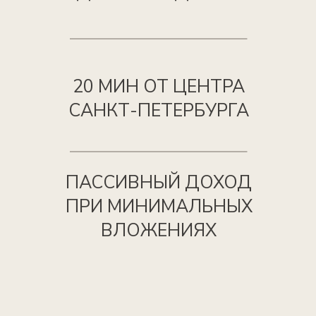
В 2024 году
,
в рамках глобального
редевелопмента территории бывшей
фабрики «Скороход», создаётся новый
проект, сочетающий в себе элементы
общественного пространства и
фешенебельного апарт-отеля.
Проект воплощает собой подход к
жизни, когда нет погони. Уникальная
философия восприятия отдыха для
искушенного гостя и авторский продукт
для инвестора, который приобретает не