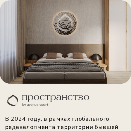
просто метры, а совместно с
девелопером создает концепцию
камерности и уединения.
Новый кластер получил название
«Пространство», как имя нарицательное
для знакового явления в городской
культуре.
Все концептуальные элементы
«Пространства» будут сочетаться с
концепцией
Slow-life
- как антагониста
вечно спешащему городу, оазис
спокойствия в океане городской суеты.