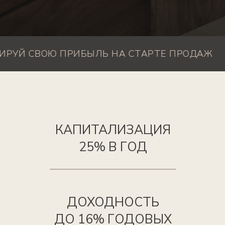
ДОХОДНОСТЬ
ДО 16% ГОДОВЫХ
СВОЮ ПРИБЫЛЬ НА СТАРТЕ ПРОДАЖ
ЗАФИ
20 МИН ОТ ЦЕНТРА
САНКТ-ПЕТЕРБУРГА
ПАССИВНЫЙ ДОХОД
ПРИ МИНИМАЛЬНЫХ
ВЛОЖЕНИЯХ