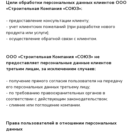
Цели обработки персональных данных клиентов ООО
«Строительная Компания «СОЮЗ»:
О проекте
- предоставление консультации клиенту;
- учет клиентских пожеланий (при разработке нового
Инфраструктура
продукта или услуги);
- осуществление обратной связи с клиентом.
Планировки
Контакты
ООО «Строительная Компания «СОЮЗ» не
предоставляет персональные данные клиентов
Расположение
третьим лицам, за исключением случаев:
Политика конфиденциальности
- получение прямого согласия пользователя на передачу
его персональных данных третьему лицу;
- по требованию правоохранительных органов в
соответствии с действующим законодательством;
Обратный звонок
- слияние или поглощение компании.
© Все права защищены
Права пользователей в отношении персональных
данных